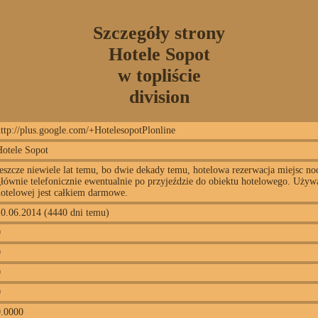
Szczegóły strony
Hotele Sopot
w topliście
division
ttp://plus.google.com/+HotelesopotPlonline
Hotele Sopot
eszcze niewiele lat temu, bo dwie dekady temu, hotelowa rezerwacja miejsc n
łównie telefonicznie ewentualnie po przyjeździe do obiektu hotelowego. Uży
otelowej jest całkiem darmowe.
10.06.2014 (4440 dni temu)
0
0
0
0
0.0000