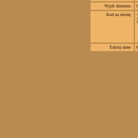
Wyjść dziennie:
Kod na stronę:
Edytuj dane:
K