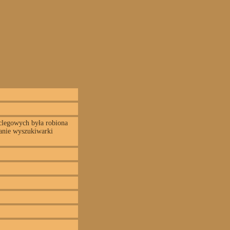
oclegowych była robiona
wanie wyszukiwarki