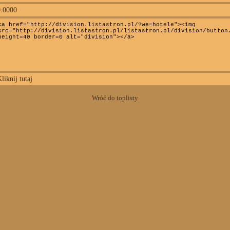
0.0000
liknij tutaj
Wróć do toplisty