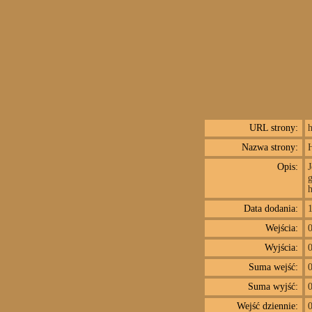
URL strony:
h
Nazwa strony:
Opis:
J
g
h
Data dodania:
Wejścia:
Wyjścia:
Suma wejść:
Suma wyjść:
Wejść dziennie: